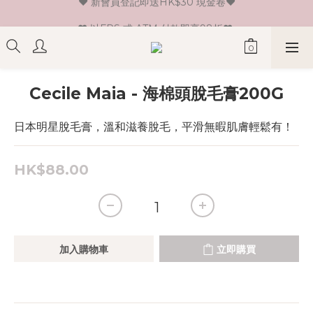
♥ 新會員登記即送HK$30 現金卷♥
♥ 以FPS 或 ATM 付款即享98折♥ 
♥ 單一消費折實價滿$399或以上即免運費♥ 
♥ 新會員登記即送HK$30 現金卷♥
Cecile Maia - 海棉頭脫毛膏200G
日本明星脫毛膏，溫和滋養脫毛，平滑無暇肌膚輕鬆有！
HK$88.00
加入購物車
立即購買