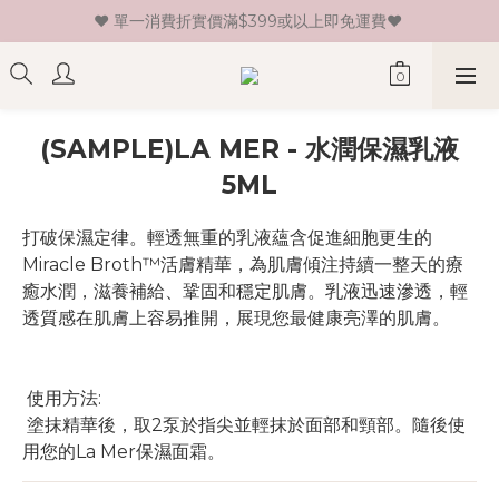
♥ 單一消費折實價滿$399或以上即免運費♥ 
♥ 新會員登記即送HK$30 現金卷♥
♥ 新會員登記即送HK$30 現金卷♥
(SAMPLE)LA MER - 水潤保濕乳液
5ML
打破保濕定律。輕透無重的乳液蘊含促進細胞更生的
Miracle Broth™活膚精華，為肌膚傾注持續一整天的療
癒水潤，滋養補給、鞏固和穩定肌膚。乳液迅速滲透，輕
透質感在肌膚上容易推開，展現您最健康亮澤的肌膚。
 使用方法:
 塗抹精華後，取2泵於指尖並輕抹於面部和頸部。隨後使
用您的La Mer保濕面霜。