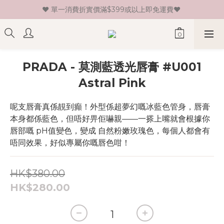
♥ 單一消費折實價滿$399或以上即免運費♥ 
♥ 新會員登記即送HK$30 現金卷♥
♥ 新會員登記即送HK$30 現金卷♥
PRADA - 莫測藍透光唇膏 #U001
Astral Pink
呢支唇膏真係靚到癲！外型係超夢幻嘅冰藍色管身，唇膏
本身都係藍色，但唔好畀佢嚇親——一搽上嘴就會根據你
唇部嘅 pH值變色，變成 自然粉嫩玫瑰色，每個人都會有
唔同效果，好似專屬你嘅唇色咁！
HK$380.00
HK$280.00