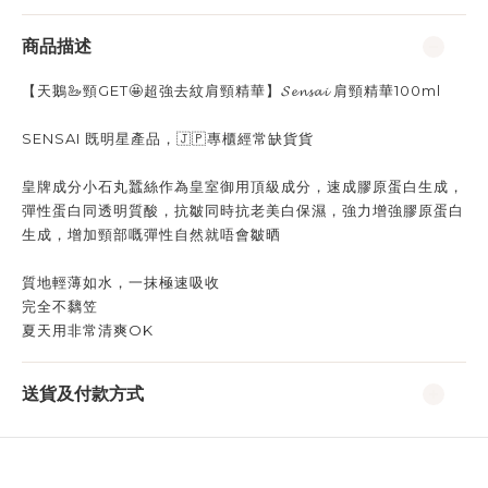
商品描述
【天鵝🦢頸GET🤩超強去紋肩頸精華】𝓢𝓮𝓷𝓼𝓪𝓲 肩頸精華100ml
SENSAI 既明星產品，🇯🇵專櫃經常缺貨貨
皇牌成分小石丸蠶絲作為皇室御用頂級成分，速成膠原蛋白生成，
彈性蛋白同透明質酸，抗皺同時抗老美白保濕，強力增強膠原蛋白
生成，增加頸部嘅彈性自然就唔會皺晒
質地輕薄如水，一抹極速吸收
完全不黐笠
夏天用非常清爽OK
送貨及付款方式