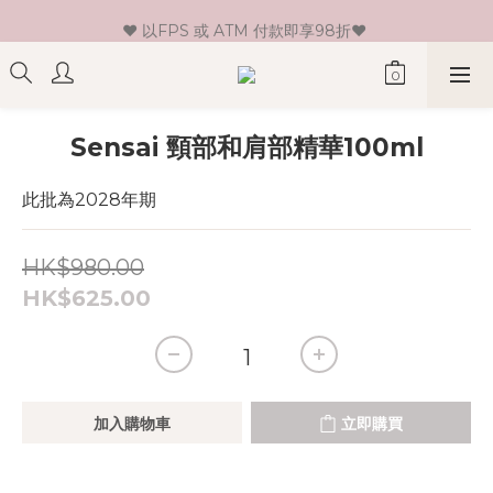
♥ 新會員登記即送HK$30 現金卷♥
♥ 以FPS 或 ATM 付款即享98折♥ 
♥ 單一消費折實價滿$399或以上即免運費♥ 
♥ 新會員登記即送HK$30 現金卷♥
Sensai 頸部和肩部精華100ml
此批為2028年期
HK$980.00
HK$625.00
加入購物車
立即購買