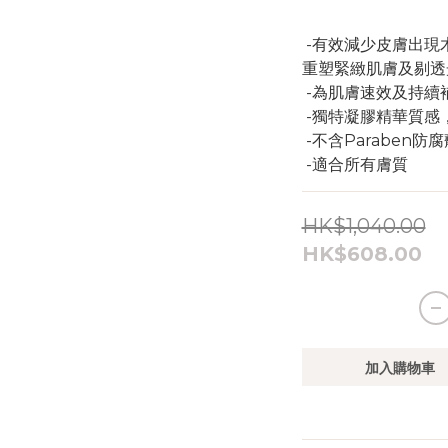
 -有效減少皮膚出現木偶線﹑鼻唇皺紋及魚尾紋等跡象，
重塑緊緻肌膚及剔透
 -為肌膚速效及持
 -獨特凝膠精華質
 -不含Paraben
 -適合所有膚質
HK$1,040.00
HK$608.00
加入購物車