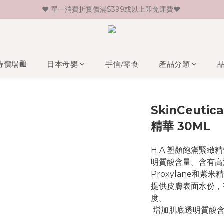
♥ 單一消費折實價滿$399或以上即免運費♥ 
♥ 新會員登記即送HK$30 現金卷♥
♥ 新會員登記即送HK$30 現金卷♥
特價場🛍️
日本母嬰
手信/零食
產品分類
SkinCeutic
精華 30ML
H.A.塑顏飽滿緊
明質酸含量。含有高
Proxylane和
提供皮膚表面水份，
度。
 增加肌底透明質酸含