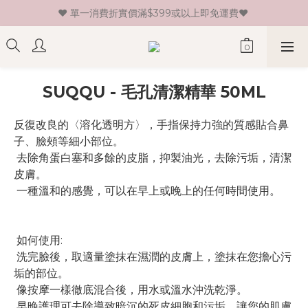
♥ 單一消費折實價滿$399或以上即免運費♥ 
♥ 新會員登記即送HK$30 現金卷♥
♥ 新會員登記即送HK$30 現金卷♥
SUQQU - 毛孔清潔精華 50ML
反復改良的〈溶化透明方〉，手指保持力強的質感貼合鼻
子、臉頰等細小部位。
 去除角蛋白塞和多餘的皮脂，抑製油光，去除污垢，清潔
皮膚。
 一種溫和的感覺，可以在早上或晚上的任何時間使用。
 如何使用:
 洗完臉後，取適量塗抹在濕潤的皮膚上，塗抹在您擔心污
垢的部位。
 像按摩一樣徹底混合後，用水或溫水沖洗乾淨。
 早晚護理可去除導致暗沉的死皮細胞和污垢，讓您的肌膚