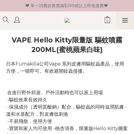
♥ 單一消費折實價滿$399或以上即免運費♥ 
♥ 新會員登記即送HK$30 現金卷♥
♥ 新會員登記即送HK$30 現金卷♥
VAPE Hello Kitty限量版 驅蚊噴霧
200ML(蜜桃蘋果白味)
日本Fumakilla公司Vape 系列皮膚用驅蚊蟲產品，使用
方便，一噴即可。有效避開蚊蟲侵擾。
 在進行野外郊遊、戶外活動時也可以派上用場  
 -驅蚊效果長效持久  
 -保濕成分（透明質酸鈉）配合，驅蚊蟲的同時滋潤肌膚 -
溫和水基配方，對皮膚低刺激 
 -不易飛散，使用方便  
 -寶寶和家人均可使用 -桃杏清香，限量版Hello Kitty圖案