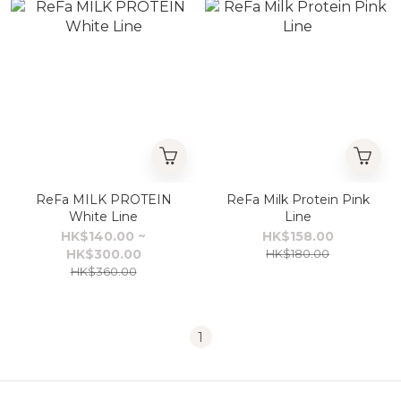
ReFa MILK PROTEIN
ReFa Milk Protein Pink
White Line
Line
HK$140.00 ~
HK$158.00
HK$300.00
HK$180.00
HK$360.00
1