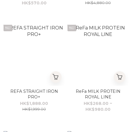
HK$570.00
HK$4,880.00
預訂
預訂
REFA STRAIGHT IRON
ReFa MILK PROTEIN
PRO+
ROYAL LINE
HK$1,888.00
HK$268.00 ~
HK$1,999.00
HK$980.00