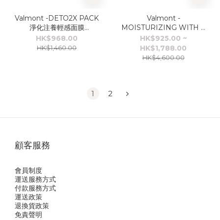
Valmont -DETO2X PACK
Valmont -
淨化注養輕感面膜
MOISTURIZING WITH A
10mlX6pcs
MASK 水潤補濕面膜
HK$968.00
HK$925.00 ~
HK$1,460.00
HK$1,788.00
HK$4,600.00
1
2
顧客服務
會員制度
運送服務方式
付款服務方式
運送政策
退換貨政策
免責聲明