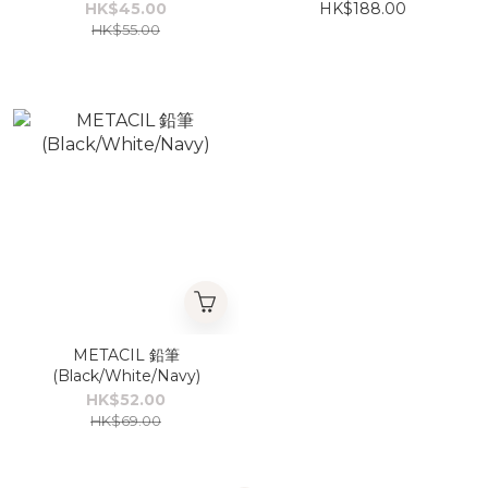
味)
HK$45.00
HK$188.00
HK$55.00
METACIL 鉛筆
(Black/White/Navy)
HK$52.00
HK$69.00