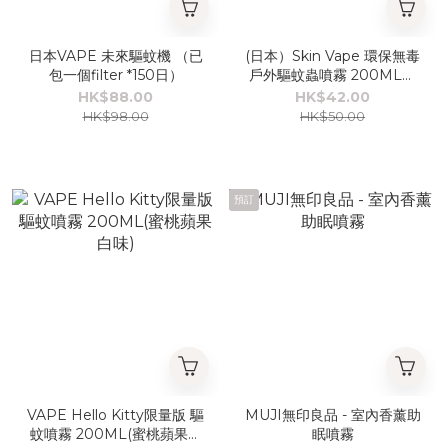
日本VAPE 未來驅蚊機 （已
(日本）Skin Vape 環保無毒
包一個filter *150日）
戶外驅蚊蟲噴霧 200ML藍
色）
HK$88.00
HK$42.00
HK$98.00
HK$50.00
預訂
VAPE Hello Kitty限量版 驅
MUJI無印良品 - 室內香薰助
蚊噴霧 200ML(蜜桃蘋果白
眠噴霧