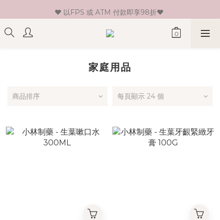
♥ 以FPS 或 ATM 付款即享98折♥ 
♥ 新會員登記即送HK$30 現金卷♥
♥ 單一消費折實價滿$399或以上即免運費♥ 
♥ 新會員登記即送HK$30 現金卷♥
家庭用品
商品排序
每頁顯示 24 個