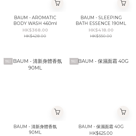
BAUM - AROMATIC
BAUM - SLEEPING
BODY WASH 460ml
BATH ESSENCE 190ML
HK$368.00
HK$418.00
HK$428.00
HK$550.00
預訂
預訂
BAUM - 清新身體香氛
BAUM - 保濕面霜 40G
90ML
HK$625.00