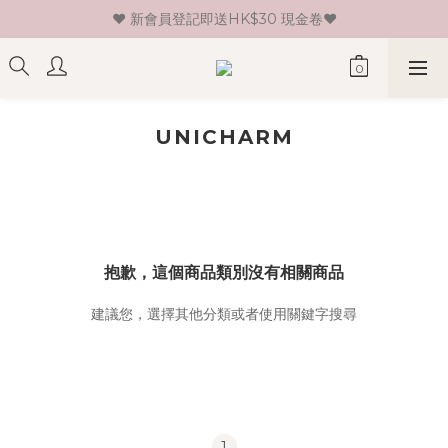
♥ 新會員登記即送HK$30 現金卷♥
♥ 新會員登記即送HK$30 現金卷♥
♥ 以FPS 或 ATM 付款即享98折♥ 
♥ 單一消費折實價滿$399或以上即免運費♥ 
♥ 新會員登記即送HK$30 現金卷♥
UNICHARM
抱歉，這個商品類別沒有相關商品
建議您，選擇其他分類或者使用關鍵字搜尋
1