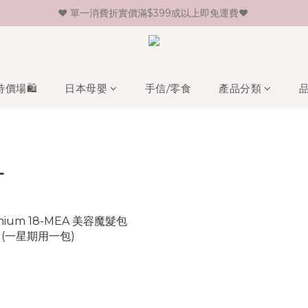
♥ 單一消費折實價滿$399或以上即免運費♥ 
♥ 新會員登記即送HK$30 現金卷♥
♥ 新會員登記即送HK$30 現金卷♥
特價場🛍️
日本母嬰
手信/零食
產品分類
L