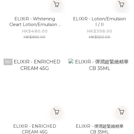
ELIXIR - Whitening
ELIXIR - Lotion/Emulsion
Cleart Lotion/Emulsion I
I / II
/ II / III
HK$480.00
HK$398.00
HK$650.00
HK$520.00
預訂
ELIXIR - ENRICHED
ELIXIR - 彈潤超緊緻精華
CREAM 45G
CB 35ML