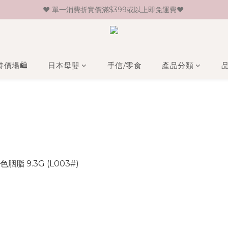
♥ 單一消費折實價滿$399或以上即免運費♥ 
♥ 新會員登記即送HK$30 現金卷♥
♥ 新會員登記即送HK$30 現金卷♥
特價場🛍️
日本母嬰
手信/零食
產品分類