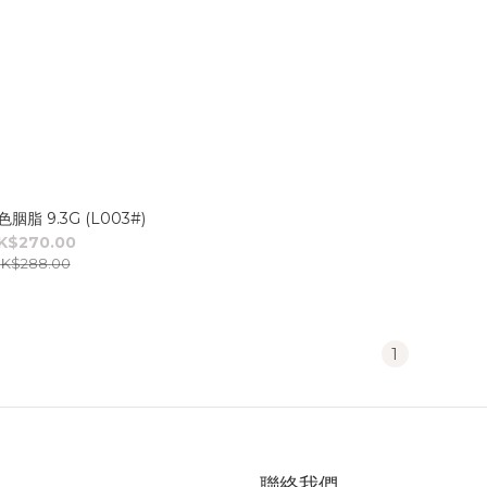
色胭脂 9.3G (L003#)
K$270.00
K$288.00
1
聯絡我們