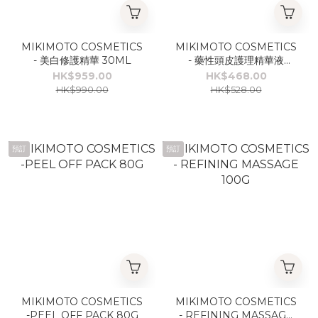
MIKIMOTO COSMETICS
MIKIMOTO COSMETICS
- 美白修護精華 30ML
- 藥性頭皮護理精華液
170ML
HK$959.00
HK$468.00
HK$990.00
HK$528.00
預訂
預訂
MIKIMOTO COSMETICS
MIKIMOTO COSMETICS
-PEEL OFF PACK 80G
- REFINING MASSAGE