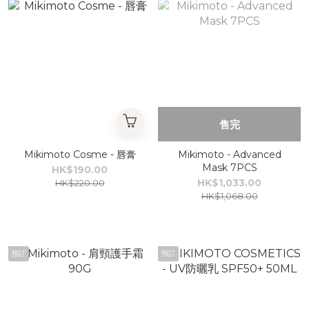
售完
Mikimoto Cosme - 唇膏
Mikimoto - Advanced
Mask 7PCS
HK$190.00
HK$1,033.00
HK$220.00
HK$1,068.00
預訂
預訂