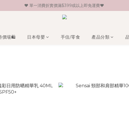
♥ 單一消費折實價滿$399或以上即免運費♥ 
♥ 新會員登記即送HK$30 現金卷♥
♥ 新會員登記即送HK$30 現金卷♥
特價場🛍️
日本母嬰
手信/零食
產品分類