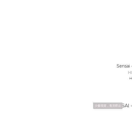
Sensai
H
H
少量現貨，售完即止