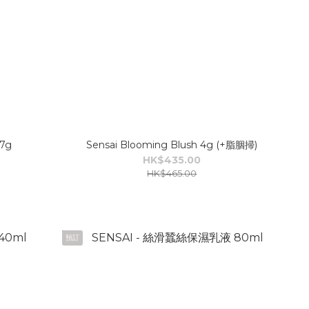
.7g
Sensai Blooming Blush 4g (+脂胭掃)
HK$435.00
HK$465.00
預訂