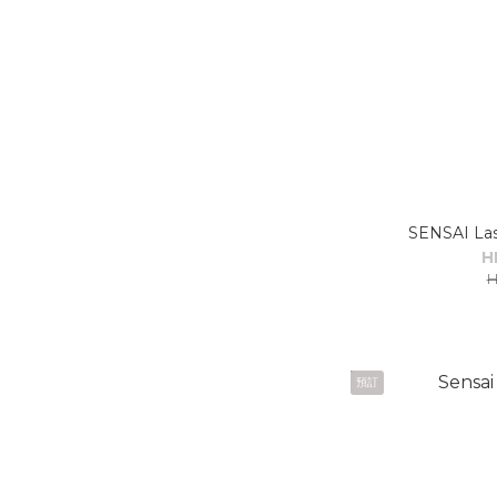
SENSAI Las
H
H
預訂