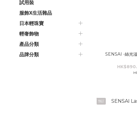
試用裝
服飾X生活雜品
日本輕珠寶
輕奢飾物
產品分類
SENSAI -絲
品牌分類
HK$890.
H
預訂