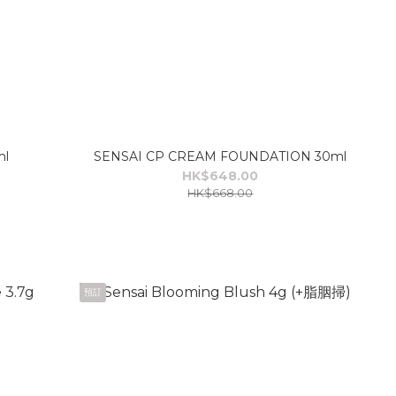
l
SENSAI CP CREAM FOUNDATION 30ml
HK$648.00
HK$668.00
預訂