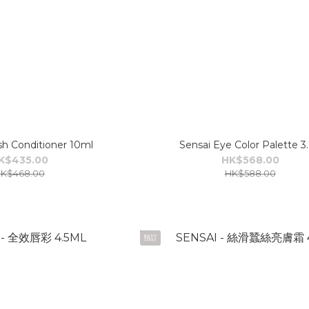
h Conditioner 10ml
Sensai Eye Color Palette 3
K$435.00
HK$568.00
K$468.00
HK$588.00
預訂