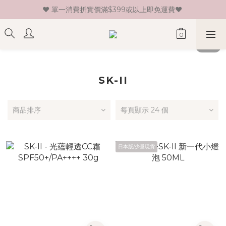
♥ 單一消費折實價滿$399或以上即免運費♥ 
♥ 新會員登記即送HK$30 現金卷♥
♥ 新會員登記即送HK$30 現金卷♥
SK-II
商品排序
每頁顯示 24 個
日本版/少量現貨