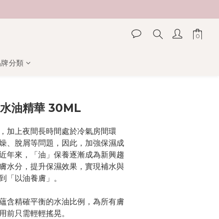
品牌分類
立即購買
層水油精華 30ML
，加上夜間長時間處於冷氣房間環
燥、脫屑等問題，因此，加強保濕成
近年來，「油」保養逐漸成為新興趨
膚水分，提升保濕效果，實現補水與
到「以油養膚」。
蘊含精確平衡的水油比例，為所有膚
用前只需輕輕搖晃。