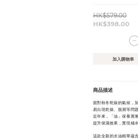
HK$579.00
HK$398.00
加入購物車
商品描述
面對秋冬乾燥的氣候，
易出現乾燥、脫屑等問
近年來，「油」保養逐
提升保濕效果，實現補
這款全新的水油精華蘊