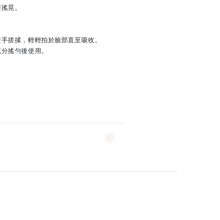
輕搖晃。
雙手搓揉，輕輕拍於臉部直至吸收。
充分搖勻後使用。