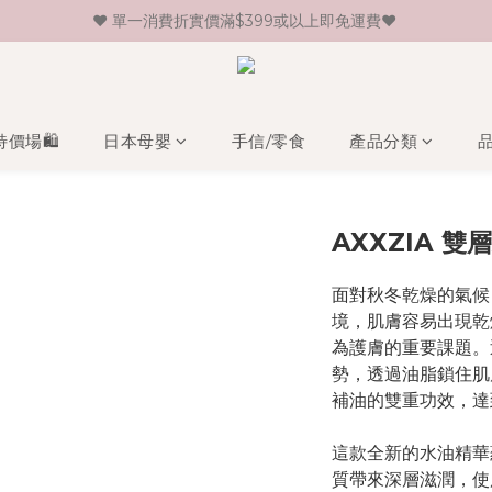
♥ 單一消費折實價滿$399或以上即免運費♥ 
♥ 新會員登記即送HK$30 現金卷♥
♥ 新會員登記即送HK$30 現金卷♥
特價場🛍️
日本母嬰
手信/零食
產品分類
AXXZIA 雙
面對秋冬乾燥的氣候
境，肌膚容易出現乾
為護膚的重要課題。
勢，透過油脂鎖住肌
補油的雙重功效，達
這款全新的水油精華
質帶來深層滋潤，使