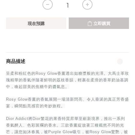
現在預購
立即購買
商品描述
呈柔和粉紅色的Rosy Glow香薰透出如糖漿般的光澤。大馬士革玫
瑰精華的香氣伴隨著鮮明的荔枝香韻，輕裹在柔滑的香草奶油基調
中，喚起甜美的焦糖牛奶醬氣息。
Rosy Glow香薰的香氣展開一場清新閃亮、令人垂涎的真正芳香盛
宴，瞬間點亮感官的奇妙旅程。
Dior Addict將Dior繁花的果香特質昇華至嶄新境界，推出一系列
香氣醉人、色彩斑斕的香水。三款香薰綻放著三種截然不同的光
芒，讓您如沐春風，被Purple Glow吸引，被Rosy Glow驚艷，被