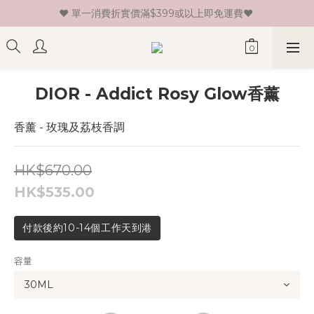
♥ 單一消費折實價滿$399或以上即免運費♥ 
♥ 新會員登記即送HK$30 現金卷♥
♥ 新會員登記即送HK$30 現金卷♥
DIOR - Addict Rosy Glow香薰
香薰 - 玫瑰及荔枝香調
HK$670.00
HK$535.00
付款後約10-14個工作天到港
容量