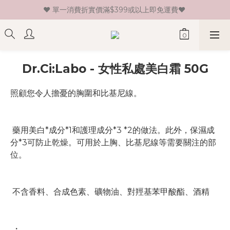
♥ 單一消費折實價滿$399或以上即免運費♥ 
♥ 新會員登記即送HK$30 現金卷♥
♥ 新會員登記即送HK$30 現金卷♥
Dr.Ci:Labo - 女性私處美白霜 50G
照顧您令人擔憂的胸圍和比基尼線。
 藥用美白*成分*1和護理成分*3 *2的做法。此外，保濕成
分*3可防止乾燥。可用於上胸、比基尼線等需要關注的部
位。
 不含香料、合成色素、礦物油、對羥基苯甲酸酯、酒精
 ・