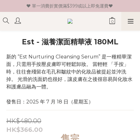
♥ 單一消費折實價滿$399或以上即免運費♥ 
♥ 新會員登記即送HK$30 現金卷♥
♥ 新會員登記即送HK$30 現金卷♥
Est - 滋養潔面精華液 180ML
新的 “Est Nurturing Cleansing Serum” 是一種精華潔
面，只需用手按壓皮膚即可輕鬆卸妝。 當輕輕 「手按」 
時，往往會殘留在毛孔和皺紋中的化妝品被提起並沖洗
掉。 光滑的洗面奶也很好，讓皮膚在之後很容易與化妝水
和護膚品融為一體。
發售日：2025 年 7 月 18 日（星期五）
HK$480.00
HK$366.00
售完