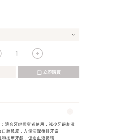
立即購買
S
：適合牙縫極窄者使用，減少牙齦刺激
合口腔弧度，方便清潔後排牙齒
溫和按摩牙齦，促進血液循環