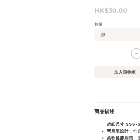
HK$30.00
數量
加入購物車
商品描述
超細尺寸 SSS-
彎月型設計
：符
柔軟橡膠刷頭
：