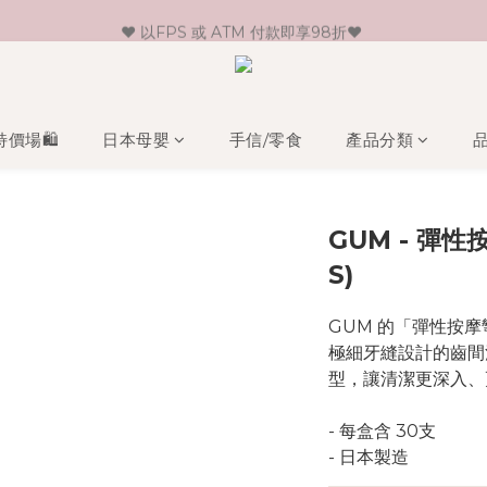
♥ 以FPS 或 ATM 付款即享98折♥ 
♥ 新會員登記即送HK$30 現金卷♥
♥ 單一消費折實價滿$399或以上即免運費♥ 
♥ 新會員登記即送HK$30 現金卷♥
特價場🛍️
日本母嬰
手信/零食
產品分類
GUM - 彈性
S)
GUM 的「彈性按摩彎
極細牙縫設計的齒間
型，讓清潔更深入、
- 每盒含 30支
- 日本製造