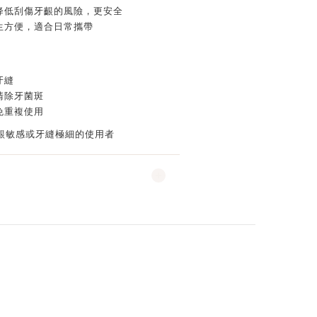
降低刮傷牙齦的風險，更安全
生方便，適合日常攜帶
牙縫
清除牙菌斑
免重複使用
齦敏感或牙縫極細的使用者