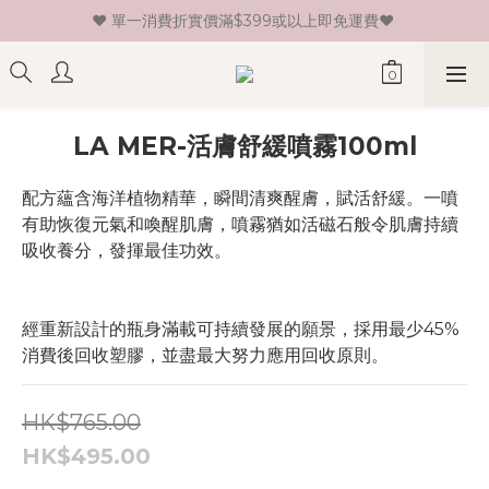
♥ 單一消費折實價滿$399或以上即免運費♥ 
♥ 新會員登記即送HK$30 現金卷♥
♥ 新會員登記即送HK$30 現金卷♥
LA MER-活膚舒緩噴霧100ml
配方蘊含海洋植物精華，瞬間清爽醒膚，賦活舒緩。一噴
有助恢復元氣和喚醒肌膚，噴霧猶如活磁石般令肌膚持續
吸收養分，發揮最佳功效。
經重新設計的瓶身滿載可持續發展的願景，採用最少45%
消費後回收塑膠，並盡最大努力應用回收原則。
HK$765.00
HK$495.00