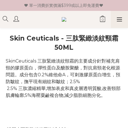
♥ 單一消費折實價滿$399或以上即免運費♥ 
♥ 新會員登記即送HK$30 現金卷♥
♥ 新會員登記即送HK$30 現金卷♥
Skin Ceuticals - 三肽緊緻淡紋頸霜
50ML
SkinCeuticals 三肽緊緻淡紋頸霜的主要成分針對補充肩
頸的膠原蛋白，彈性蛋白及醣胺聚醣，對抗肩頸老化根源
問題。成分包含0.2%維他命A，可刺激膠原蛋白增生，預
防皺紋，撫平現有細紋和皺紋；2.5%
 2.5% 三肽濃縮精華,增加表皮和真皮層透明質酸,改善頸部
肌膚輪廓;5%海罌粟鹼複合物,減少脂肪細胞分化。