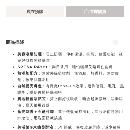
現在預購
立即購買
商品描述
美容液級防曬
：唔止防曬，仲有保濕、抗氧、修護功能，搽
完好似搽咗精華咁
SPF34 PA+++
：夠日常用，唔怕曬黑又唔焗住皮膚
無添加配方
：無紫外線吸收劑、無酒精、無香料、無防腐
劑，敏感肌都啱用
自然提亮膚色
：有微微tone-up效果，遮到暗沉、毛孔、黑
眼圈，唔使再搽粉底都得
質地輕盈唔黏笠
：搽上面好快吸收，唔會起擦膠碎，唔焗唔
油，夏天都用得落
藍光防護＋石鹼可卸
：連手機藍光都擋到，卸妝唔使特別用
卸妝油，用洗面奶就搞掂
美活菌®米糠發酵液
：5年熟成，修復皮膚屏障，減少敏感