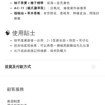
柚子果實＋種子精華
：保濕＋提亮膚色
AC-11（貓爪藤萃取）
：抗氧化、修復紫外線傷害
植物油＋草本香氣
：有苦橙花、香根草、檸檬皮油，聞落好
療癒
🧠 使用貼士
朝早護膚最後一步用，2–3泵搽全面＋頸部＋耳仔位
想加強遮瑕效果，可以再疊一層喺黑眼圈或毛孔位置
出汗或抹面後記得補搽，保持防曬力
送貨及付款方式
顧客服務
會員制度