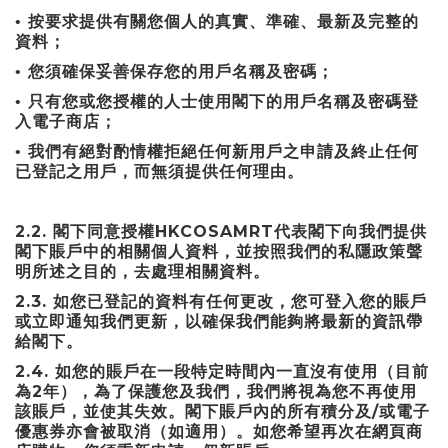
•
按要求提供有關您個人的真實、準確、最新及完整的
資料；
•
您須確保妥善保存您的用戶名稱及密碼；
•
只有您或您授權的人士使用閣下的用戶名稱及密碼登
入電子商店；
•
我們有絕對酌情權拒絕任何新用戶之申請及終止任何
已登記之用戶，而無須提供任何理由。
2.2.
HKCOSAMRT
閣下同意授權
代表閣下向我們提供
閣下賬戶中的相關個人資料，並按照我們的私隱政策聲
明所述之目的，去處理相關資料。
2.3.
如您已登記的資料有任何更改，您可登入您的賬戶
或立即通知我們更新，以確保我們能夠將最新的資訊帶
給閣下。
2.4.
如您的賬戶在一段特定時間內一直沒有使用（目前
2
為
年），為了保護您及我們，我們將視為您不再使用
/
該賬戶，並使其失效。閣下賬戶內的所有積分及
或電子
優惠券亦會被取消（如適用）。如您希望再次在網頁商