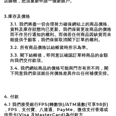
店購物，您須重新申請一個新賬戶。
3.
庫存及價格
3.1.
我們將盡一切合理努力確保網站上的商品價格、
資料及庫存狀態均已更新。我們保留更改商品的價格
而不作另行通知的權利。而倘若任何商品因缺貨而未
能提供予顧客，我們保留取消閣下訂單的權利。
3.2.
所有商品價格以結帳當時所示為準。
3.3.
閣下結帳後，即同意以確認訂單時商品的金額
向我們交付款項。
3.4.
我們網站商品的價格可能與門市有所不同，閣
下同意我們毋須就任何價格差異作出任何補償安排。
4.
付款
4.1
FPS(
)/ATM
(
98
)
我們接受銀行
轉數快
過數
可享
折
FPS
PayMe
﹑
﹑支付寶、八達通、
、微信支付香港或
(Visa
MasterCard)
信用卡
及
為付款方