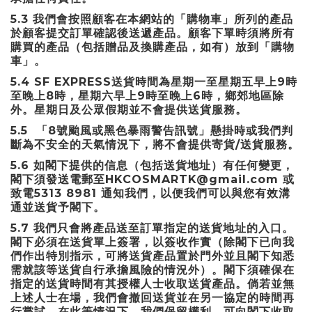
5.3
我們會按照顧客在本網站的「購物車」所列的產品
於顧客提交訂單確認後送遞產品。顧客下單時須將所有
購買的產品（包括贈品及換購產品，如有）放到「購物
車」。
5.4 SF EXPRESS
9
送貨時間為星期一至星期五早上
時
8
9
6
至晚上
時，星期六早上
時至晚上
時，鄉郊地區除
外。星期日及公眾假期並不會提供送貨服務。
5.5
8
「
號颱風或黑色暴雨警告訊號」懸掛時或我們判
/
斷為不安全的天氣情況下，將不會提供寄貨
送貨服務。
5.6
如閣下提供的信息（包括送貨地址）有任何變更，
HKCOSMARTK@gmail.com
閣下須發送電郵至
或
5313 8981
致電
通知我們，以便我們可以與您有效溝
通並送貨予閣下。
5.7
我們只會將產品送至訂單指定的送貨地址的入口。
閣下必須在送貨單上簽署，以簽收作實（除閣下已向我
們作出特別指示，可將送貨產品置於門外並且閣下知悉
需就該等送貨自行承擔風險的情況外）。閣下須確保在
指定的送貨時間有其授權人士收取送貨產品。倘若並無
上述人士在場，我們會撤回送貨並在另一協定的時間再
行嘗試。在此等情況下，我們保留權利，可向閣下收取