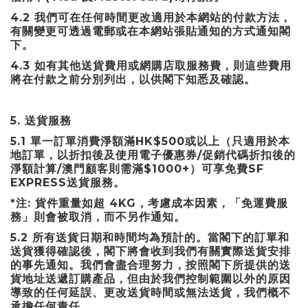
4.2
我們可在任何時間更改適用於本網站的付款方法，
有關變更可透過電郵或在本網站張貼通知的方式通知閣
下。
4.3
如有其他送貨費用或網購店取服務費，則這些費用
將在付款之前分別列出，以供閣下知悉及確認。
5.
送貨服務
5.1
HK$500
單一訂單消費淨額滿
或以上（只適用於本
/
地訂單，以折扣後及使用電子優惠券
促銷代碼折扣後的
/
$1000+
SF
淨額計算
澳門顧客則需滿
）可享免費
EXPRESS
送貨服務。
*
:
4KG
注
貨件重量如超
，考慮成本因素，「免運費服
務」則會被取消，而不另作通知。
5.2
所有送貨日期和時間均為預計的。當閣下的訂單和
送貨獲得確認後，閣下將會收到我們有關實際送貨安排
的事先通知。我們會盡合理努力，按照閣下所提供的送
貨地址送遞訂購產品，但由於我們控制範圍以外的原因
導致的任何延誤、更改送貨時間或無法送貨，我們概不
承擔任何責任。