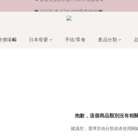
♥ 新會員登記即送HK$30 現金卷♥
♥ 以FPS 或 ATM 付款即享98折♥ 
♥ 單一消費折實價滿$399或以上即免運費♥ 
♥ 新會員登記即送HK$30 現金卷♥
特價場🛍️
日本母嬰
手信/零食
產品分類
O
抱歉，這個商品類別沒有相
建議您，選擇其他分類或者使用關