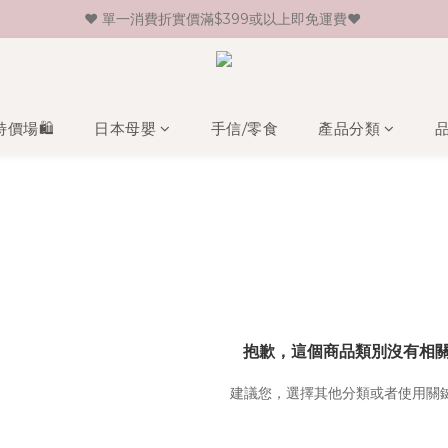
♥ 單一消費折實價滿$399或以上即免運費♥ 
♥ 新會員登記即送HK$30 現金卷♥
♥ 新會員登記即送HK$30 現金卷♥
特價場🛍️
日本母嬰
手信/零食
產品分類
抱歉，這個商品類別沒有相
建議您，選擇其他分類或者使用關