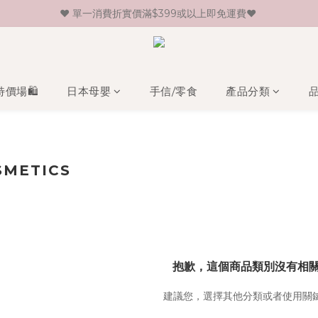
♥ 單一消費折實價滿$399或以上即免運費♥ 
♥ 新會員登記即送HK$30 現金卷♥
♥ 新會員登記即送HK$30 現金卷♥
特價場🛍️
日本母嬰
手信/零食
產品分類
SMETICS
抱歉，這個商品類別沒有相
建議您，選擇其他分類或者使用關