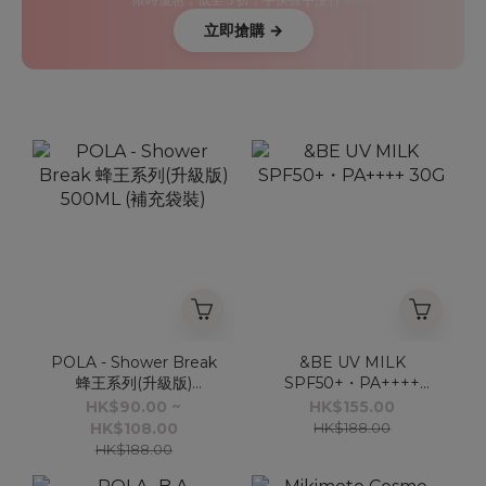
立即搶購 →
POLA - Shower Break
&BE UV MILK
蜂王系列(升級版)
SPF50+・PA++++
500ML (補充袋裝)
30G
HK$90.00 ~
HK$155.00
HK$108.00
HK$188.00
HK$188.00