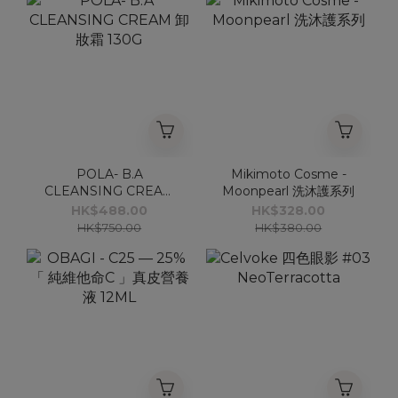
POLA- B.A
Mikimoto Cosme -
CLEANSING CREAM
Moonpearl 洗沐護系列
卸妝霜 130G
HK$488.00
HK$328.00
HK$750.00
HK$380.00