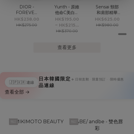
DIOR -
Yunth - 原維
Sensai 頸部
FOREVER
他命C美白精
和肩部精華
限量絲帶氣墊
華液 28包
100ml
HK$238.00
HK$195.00
HK$625.00
外殼
HK$275.00
~ HK$215...
HK$980.00
(SUMMER
HK$370.00
2026)
查看更多
日本韓國限定
✈️ 日韓直郵 · 限量預訂 · ·限時優惠
🇯🇵
🇰🇷 連線
品連線
查看全部
→
預訂
預訂