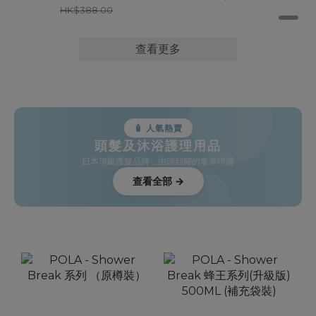
HK$388.00
查看更多
🧴 人氣熱賣
頭髮及沐浴護理用品
日本頂級護髮品牌，由頭到腳的奢華呵護
查看全部 →