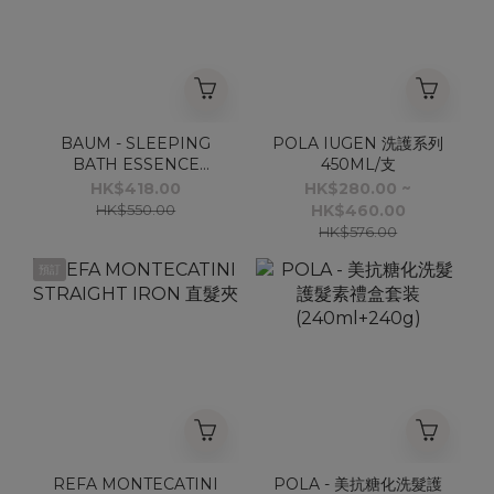
BAUM - SLEEPING
POLA IUGEN 洗護系列
BATH ESSENCE
450ML/支
190ML
HK$418.00
HK$280.00 ~
HK$550.00
HK$460.00
HK$576.00
預訂
REFA MONTECATINI
POLA - 美抗糖化洗髮護