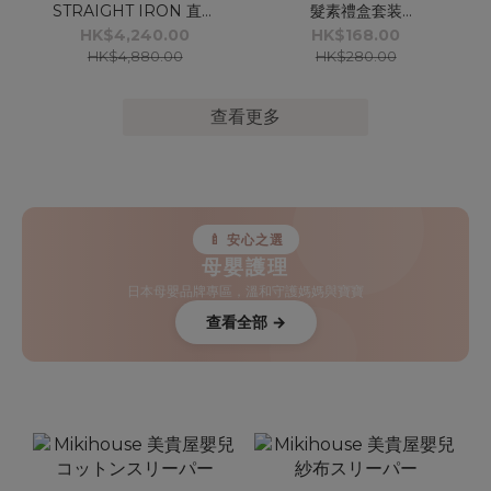
STRAIGHT IRON 直髮
髮素禮盒套装
夾
(240ml+240g)
HK$4,240.00
HK$168.00
HK$4,880.00
HK$280.00
查看更多
🍼 安心之選
母嬰護理
日本母嬰品牌專區，溫和守護媽媽與寶寶
查看全部 →