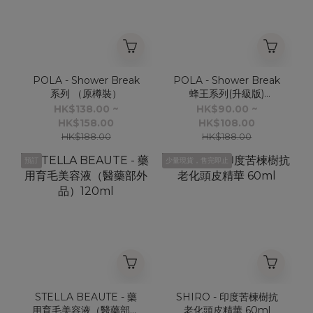
POLA - Shower Break
POLA - Shower Break
系列 （原樽裝）
蜂王系列(升級版)
500ML (補充袋裝)
HK$138.00 ~
HK$90.00 ~
HK$158.00
HK$108.00
HK$188.00
HK$188.00
預訂
少量現貨，售完即止
STELLA BEAUTE - 藥
SHIRO - 印度苦楝樹抗
用育毛美容液（醫藥部外
老化頭皮精華 60ml