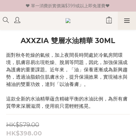
♥ 單一消費折實價滿$399或以上即免運費♥ 
♥ 新會員登記即送HK$30 現金卷♥
♥ 新會員登記即送HK$30 現金卷♥
AXXZIA 雙層水油精華 30ML
面對秋冬乾燥的氣候，加上夜間長時間處於冷氣房間環
境，肌膚容易出現乾燥、脫屑等問題，因此，加強保濕成
為護膚的重要課題。近年來，「油」保養逐漸成為新興趨
勢，透過油脂鎖住肌膚水分，提升保濕效果，實現補水與
補油的雙重功效，達到「以油養膚」。
這款全新的水油精華蘊含精確平衡的水油比例，為所有膚
質帶來深層滋潤，使用前只需輕輕搖晃。
HK$579.00
HK$398.00