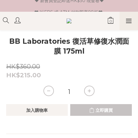
♥ 新會員登記即送HK$30 現金卷♥
♥ 以FPS 或 ATM 付款即享98折♥ 
♥ 單一消費折實價滿$399或以上即免運費♥ 
♥ 新會員登記即送HK$30 現金卷♥
BB Laboratories 復活草修復水潤面
膜 175ml
HK$360.00
HK$215.00
加入購物車
立即購買