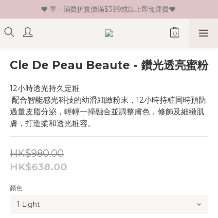
♥ 單一消費折實價滿$399或以上即免運費♥ 
♥ 新會員登記即送HK$30 現金卷♥
♥ 新會員登記即送HK$30 現金卷♥
Cle De Peau Beaute - 鑽光透亮蜜粉
12小時透光持久定粧
 配合智能感光科技的幼滑細緻粉末，12小時持粧同時預防
過量皮脂分泌，輕輕一掃融合並調整膚色，修飾及細緻肌
膚，打造柔和透光粧容。
HK$980.00
HK$638.00
顏色