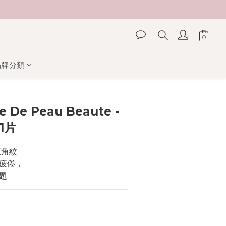
品牌分類
立即購買
e De Peau Beaute -
1片
三角紋
疲倦，
題