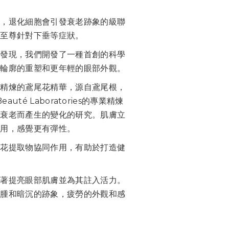
明，退化細胞會引發衰老跡象的級聯
膜至尊針對下垂等症狀。
的發現，我們開發了一種首創的科學
部輪廓的重塑和更年輕的眼部外觀。
最精煉的鳶尾花精華，源自鳶尾根，
Beauté Laboratories的專業精煉
因衰老而產生的變化的研究。肌膚立
使用，感覺更有彈性。
楂花提取物協同作用，有助於打造健
顯著提亮眼部肌膚並為其註入活力。
浮腫和暗沉的跡象，疲勞的外觀和感