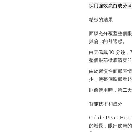
採用強效亮白成分 4
精緻的結果
面膜充分覆蓋整個
與倫比的舒適感。
白天佩戴 10 分
整個眼部徹底清爽
由於習慣性面部表
少，使整個臉部看
睡前使用時，第二
智能技術和成分
Clé de Peau Be
的增長，眼部皮膚