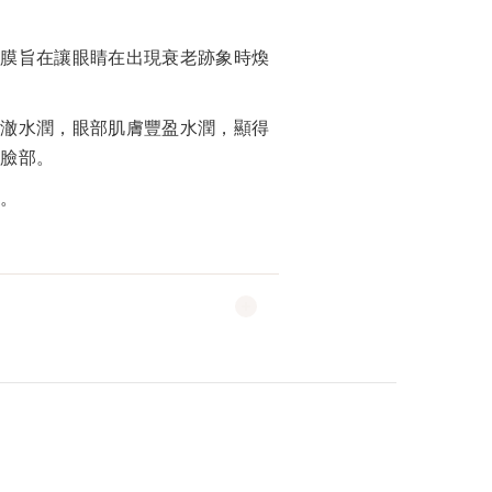
眼膜旨在讓眼睛在出現衰老跡象時煥
清澈水潤，眼部肌膚豐盈水潤，顯得
個臉部。
試。
。