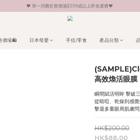
♥ 單一消費折實價滿$399或以上即免運費♥ 
♥ 新會員登記即送HK$30 現金卷♥
♥ 新會員登記即送HK$30 現金卷♥
特價場🛍️
日本母嬰
手信/零食
產品分類
(SAMPLE)Cl
高效煥活眼膜 
瞬間賦活明眸 擊破
從暗啞、乾燥到感覺
擊退多重眼周肌膚問
HK$200.00
HK$88.00