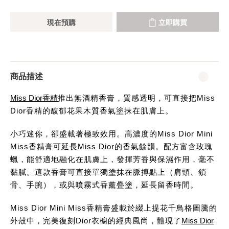
現在預購
立即購買
商品描述
Miss Dior香精
推出無酒精香膏，質感透明，可直接把Miss
Dior香精的馥郁花果木質香氣塗抹在肌膚上。
小巧迷你，卻盛載著極致效用。高濃度的Miss Dior Mini
Miss香精膏可延長Miss Dior的香氣餘韻。配方富含玫瑰
蠟，能舒適地融化在肌膚上，發揮芳香與保濕作用，毫不
黏膩。這款香膏可直接單獨塗抹在脈搏點上（肩頸、鎖
骨、手腕），或與噴霧式香薰疊塗，延長留香時間。
Miss Dior Mini Miss香精膏盛載於綴上提花千鳥格圖騰的
外殼中，完美復刻Dior衣櫥的經典風尚，體現了
Miss Dior