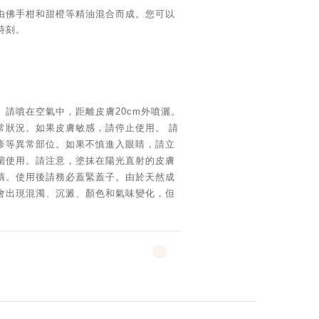
由佛手柑和甜橙等精油混合而成。您可以
時刻。
。請噴在空氣中，距離皮膚20cm外噴灑。
常狀況。如果皮膚敏感，請停止使用。 請
疹等異常部位。如果不慎進入眼睛，請立
圍使用。請注意，塗抹在陽光直射的皮膚
漬。使用後請務必蓋緊蓋子。由於天然成
會出現混濁、沉澱、顏色和氣味變化，但