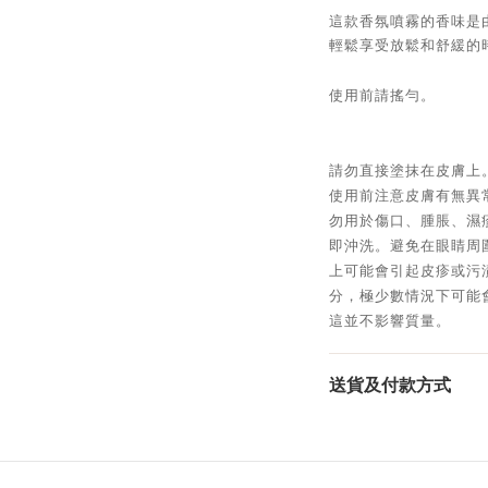
這款香氛噴霧的香味是
輕鬆享受放鬆和舒緩的
使用前請搖勻。
請勿直接塗抹在皮膚上
使用前注意皮膚有無異
勿用於傷口、腫脹、濕
即沖洗。避免在眼睛周
上可能會引起皮疹或污
分，極少數情況下可能
這並不影響質量。
送貨及付款方式