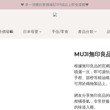
♥ 單一消費折實價滿$399或以上即免運費♥ 
♥ 新會員登記即送HK$30 現金卷♥
♥ 新會員登記即送HK$30 現金卷♥
特價場🛍️
日本母嬰
手信/零食
產品分類
MUJI無印良
根據無印良品的官網
噴灑一次，即可讓怡
手柑、甜橙等精油構
可用於織物製品上。
網友分享無印良品的
柑橘香氣，非常舒服
的味道入睡。