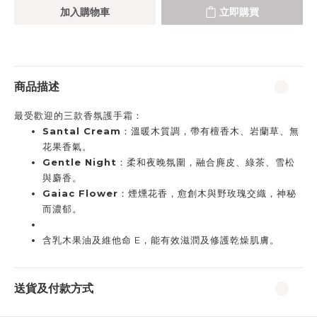
加入購物車
立即購買
商品描述
最受歡迎的三款香氛護手霜：
Santal Cream
：溫暖木質調，帶有檀香木、岩蘭草、無
花果香氣。
Gentle Night
：柔和夜晚氛圍，融合麂皮、綠茶、雪松
與麝香。
Gaiac Flower
：煙燻花香，愈創木與野玫瑰交織，神秘
而濃郁。
含乳木果油及維他命 E，能有效滋潤及修護乾燥肌膚。
送貨及付款方式