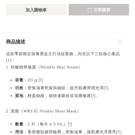
加入購物車
立即購買
商品描述
這款季節限定保養禮盒主打淡紋緊緻，內含以下三款核心產品
[1]：
1. 袪皺精華修護（Wrinkle Shot Serum）
容量
：20 g [1]
功效
：密集滋養乾燥與細紋，提升肌膚彈潤光澤[1]。
質地
：輕盈細緻，能快速吸收並深層修護[1]。
2. 面膜（WRS IC Vitable Sheet Mask）
數量
：2 片（每片 4.5 mL）[1]
用法
：緊密服貼臉部輪廓，密集滋養，讓肌膚光澤透亮[1]。