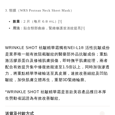
3. 頸膜（WRS Protean Neck Sheet Mask）
數量
：2 片（每片 6.8 mL）[1]
用法
：貼合頸部曲線，緊緻修護並淡紋提亮[1]
WRINKLE SHOT 袪皺精華霜獨有NEI-L1® 活性抗皺成份
是業界唯一能有效阻截皺紋的醫藥部外品抗皺成份；重點
激活膠原蛋白及修補肌膚損傷，即時撫平肌膚紋理，兩者
配合有效提升集中修復效能達至1.5倍以上，同時加強滲透
力，將重點精華準確輸送至真皮層，速效改善細紋及凹陷
皺紋，加快肌膚立體再生，重塑3D緊緻輪廓。
*WRINKLE SHOT 袪皺精華霜是首款美容產品獲日本厚
生勞動省認證為有效改善皺紋。
送貨及付款方式