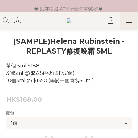
♥ 新會員登記即送HK$30 現金卷♥
♥ 以FPS 或 ATM 付款即享98折♥ 
♥ 單一消費折實價滿$399或以上即免運費♥ 
♥ 新會員登記即送HK$30 現金卷♥
(SAMPLE)Helena Rubinstein -
REPLASTY修復晚霜 5ML
單個 5ml $188
3個5ml @ $525(平均 $175/個)
10個5ml @ $1550 (等於一個貨裝50ml)
HK$188.00
顏色