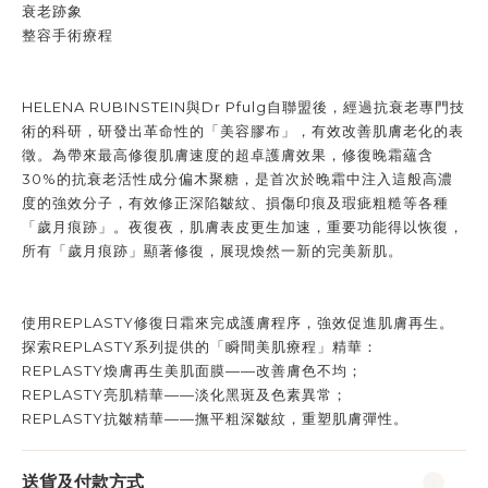
衰老跡象
整容手術療程
HELENA RUBINSTEIN與Dr Pfulg自聯盟後，經過抗衰老專門技
術的科研，研發出革命性的「美容膠布」，有效改善肌膚老化的表
徵。為帶來最高修復肌膚速度的超卓護膚效果，修復晚霜蘊含
30%的抗衰老活性成分偏木聚糖，是首次於晚霜中注入這般高濃
度的強效分子，有效修正深陷皺紋、損傷印痕及瑕疵粗糙等各種
「歲月痕跡」。夜復夜，肌膚表皮更生加速，重要功能得以恢復，
所有「歲月痕跡」顯著修復，展現煥然一新的完美新肌。
使用REPLASTY修復日霜來完成護膚程序，強效促進肌膚再生。
探索REPLASTY系列提供的「瞬間美肌療程」精華：
REPLASTY煥膚再生美肌面膜——改善膚色不均；
REPLASTY亮肌精華——淡化黑斑及色素異常；
REPLASTY抗皺精華——撫平粗深皺紋，重塑肌膚彈性。
送貨及付款方式