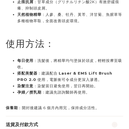
止痕抗屑
：甘草成分（グリチルリチン酸2K）有效舒緩痕
癢、抑制頭皮屑。
天然植物精華
：人參、桑、牡丹、黃芩、洋甘菊、魚腥草等
多種植物萃取，全面改善頭皮環境。
使用方法：
每日使用
：洗髮後，將精華均勻塗抹於頭皮，輕輕按摩至吸
收。
搭配美髮器
：建議配合 
Laser & EMS Lift Brush 
PRO 2.0
 使用，電脈衝可令成分更深入滲透。
染髮注意
：染髮當日避免使用，翌日再開始。
孕婦／授乳期
：建議先諮詢醫師再使用。
保養期
：開封後建議 6 個月內用完，保持成分活性。
送貨及付款方式