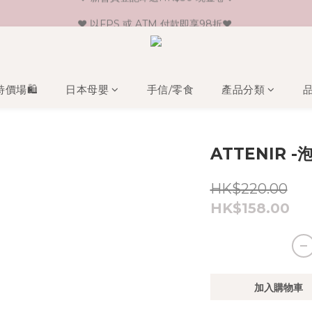
♥ 新會員登記即送HK$30 現金卷♥
♥ 以FPS 或 ATM 付款即享98折♥ 
♥ 單一消費折實價滿$399或以上即免運費♥ 
♥ 新會員登記即送HK$30 現金卷♥
特價場🛍️
日本母嬰
手信/零食
產品分類
ATTENIR -
HK$220.00
HK$158.00
加入購物車