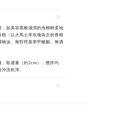
時，如美容霜般濕潤的泡棉輕柔地
香精：以大馬士革玫瑰為主的香精
礦物油、無對羥基苯甲酸酯、無酒
，取適量（約2cm），攪拌均
後沖洗乾淨。